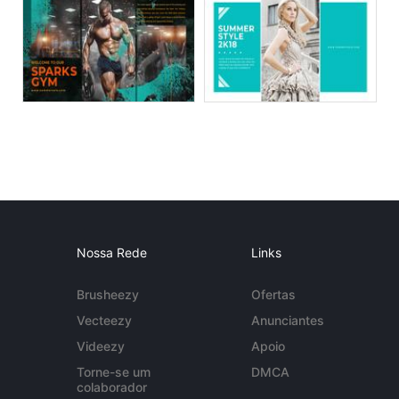
Nossa Rede
Links
Brusheezy
Ofertas
Vecteezy
Anunciantes
Videezy
Apoio
Torne-se um
DMCA
colaborador