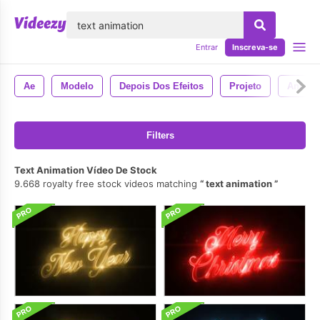
echar
Entrar
Inscreva-se
Ae
Modelo
Depois Dos Efeitos
Projeto
Anima
Filters
Text Animation Vídeo De Stock
9.668 royalty free stock videos matching
text animation