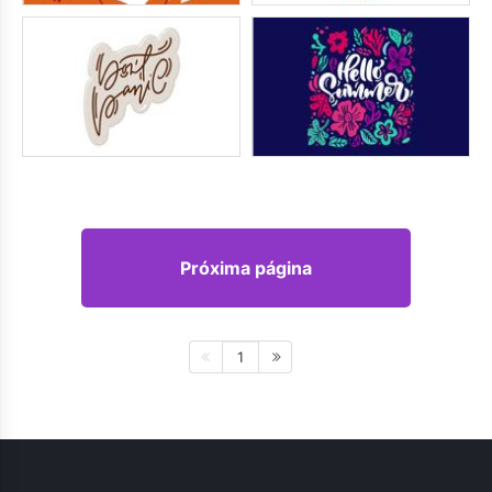
Próxima página
1