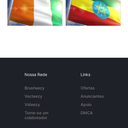
Nossa Rede
Links
Brusheezy
Ofertas
Vecteezy
Anunciantes
Videezy
Apoio
Torne-se um
DMCA
colaborador