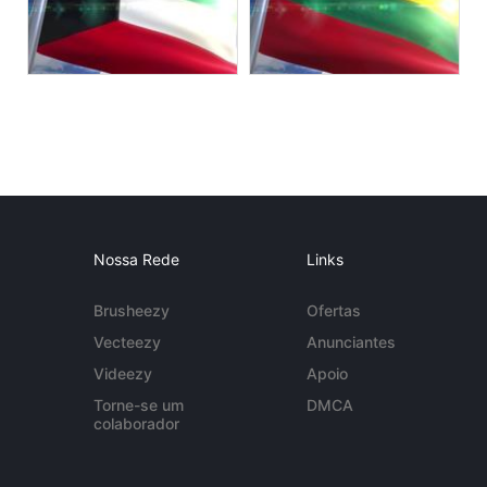
Nossa Rede
Links
Brusheezy
Ofertas
Vecteezy
Anunciantes
Videezy
Apoio
Torne-se um
DMCA
colaborador