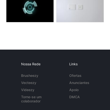
Nossa Rede
Links
Brusheezy
Ofertas
Vecteezy
Anunciantes
Videezy
Apoio
Torne-se um
DMCA
colaborador