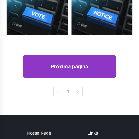
Próxima página
1
Nossa Rede
Links