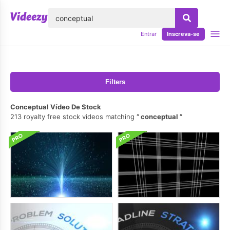
echar
Entrar
Inscreva-se
Filters
Conceptual Vídeo De Stock
213 royalty free stock videos matching
conceptual