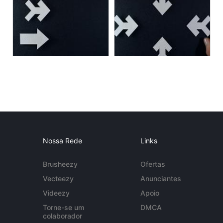
Nossa Rede
Links
Brusheezy
Ofertas
Vecteezy
Anunciantes
Videezy
Apoio
Torne-se um
DMCA
colaborador