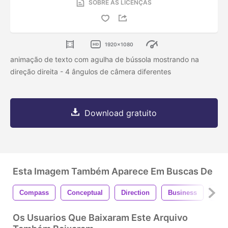
SOBRE AS LICENÇAS
1920x1080
animação de texto com agulha de bússola mostrando na
direção direita - 4 ângulos de câmera diferentes
Download gratuito
Esta Imagem Também Aparece Em Buscas De
Compass
Conceptual
Direction
Business
Con
Os Usuarios Que Baixaram Este Arquivo