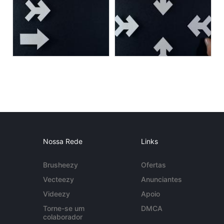
Nossa Rede
Links
Brusheezy
Ofertas
Vecteezy
Anunciantes
Videezy
Apoio
Torne-se um
DMCA
colaborador