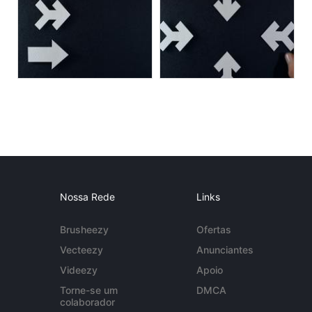
Nossa Rede
Links
Brusheezy
Ofertas
Vecteezy
Anunciantes
Videezy
Apoio
Torne-se um
DMCA
colaborador