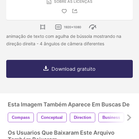
SOBRE AS LICENÇAS
1920x1080
animação de texto com agulha de bússola mostrando na
direção direita - 4 ângulos de câmera diferentes
Download gratuito
Esta Imagem Também Aparece Em Buscas De
Compass
Conceptual
Direction
Business
Con
Os Usuarios Que Baixaram Este Arquivo