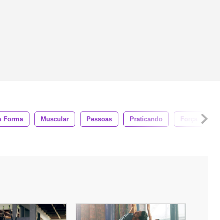
 Forma
Muscular
Pessoas
Praticando
Força
F