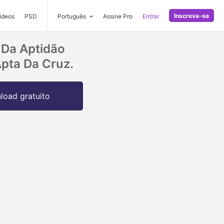
Inscreva-se
ideos
PSD
Português
Assine Pro
Entrar
 Da Aptidão
pta Da Cruz.
oad gratuito