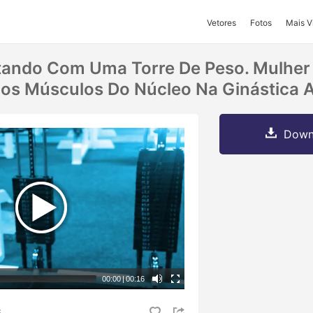
Vetores
Fotos
Mais V
tando Com Uma Torre De Peso. Mulher
os Músculos Do Núcleo Na Ginástica A
Downl
00:00
|
00:16
S