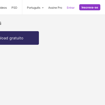
Inscreva-se
ideos
PSD
Português
Assine Pro
Entrar
s
oad gratuito