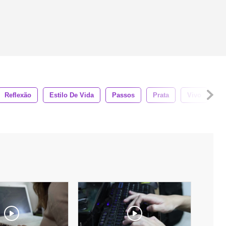
Reflexão
Estilo De Vida
Passos
Prata
Vivo
Á