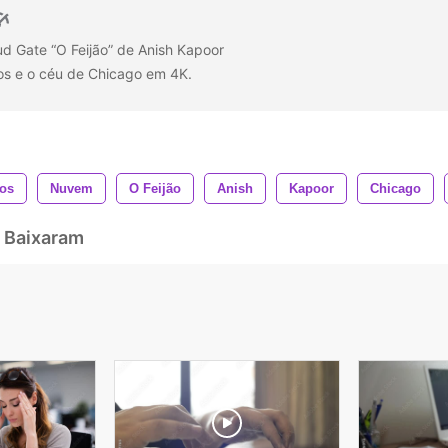
d Gate “O Feijão” de Anish Kapoor
ios e o céu de Chicago em 4K.
tos
Nuvem
O Feijão
Anish
Kapoor
Chicago
 Baixaram