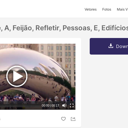
Vetores
Fotos
Mais V
 A, Feijão, Refletir, Pessoas, E, Edifício
Downl
00:00
|
00:17
S