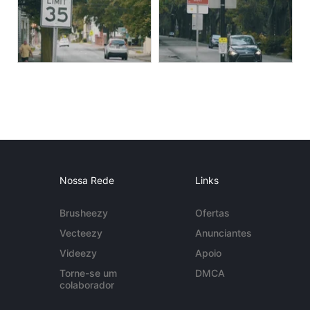
Nossa Rede
Links
Brusheezy
Ofertas
Vecteezy
Anunciantes
Videezy
Apoio
Torne-se um
DMCA
colaborador