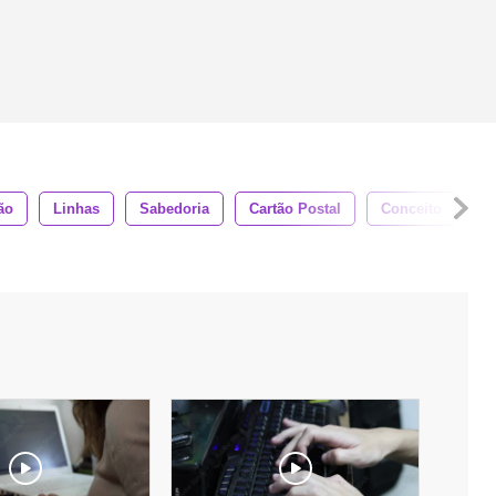
ão
Linhas
Sabedoria
Cartão Postal
Conceito
F