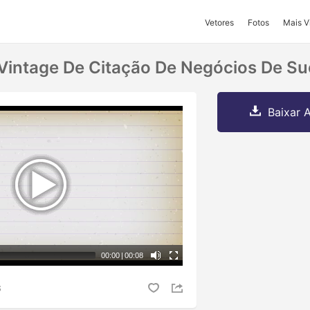
Vetores
Fotos
Mais V
Vintage De Citação De Negócios De S
Baixar A
00:00
|
00:08
S