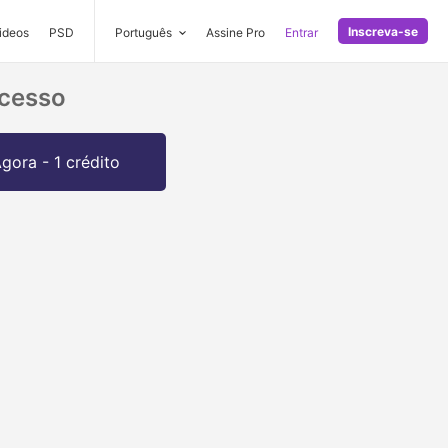
Inscreva-se
ideos
PSD
Português
Assine Pro
Entrar
ucesso
gora - 1 crédito