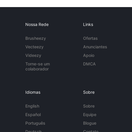
Nossa Rede
Links
Brusheezy
Ofertas
Vecteezy
Anunciantes
Videezy
Apoio
Torne-se um
DMCA
colaborador
Idiomas
Sobre
English
Sobre
Español
Equipe
Português
Blogue
Deutsch
Contato