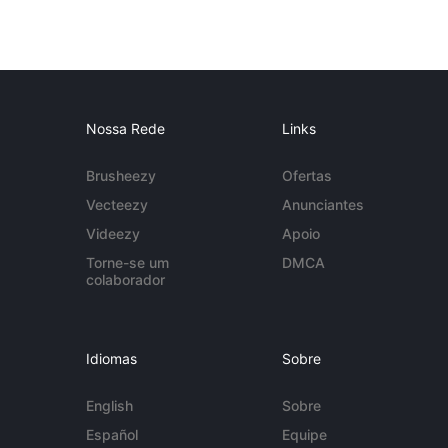
Nossa Rede
Links
Brusheezy
Ofertas
Vecteezy
Anunciantes
Videezy
Apoio
Torne-se um
DMCA
colaborador
Idiomas
Sobre
English
Sobre
Español
Equipe