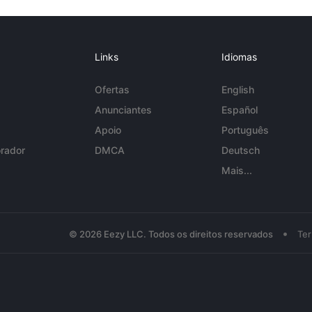
Links
Idiomas
Ofertas
English
Anunciantes
Español
Apoio
Português
rador
DMCA
Deutsch
Mais...
•
© 2026 Eezy LLC. Todos os direitos reservados
Te