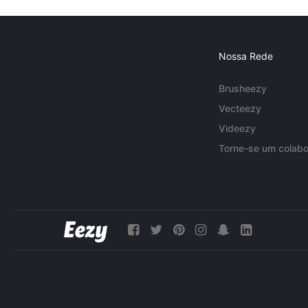
Nossa Rede
Brusheezy
Vecteezy
Videezy
Torne-se um colabo