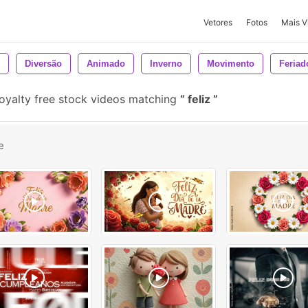
Vetores
Fotos
Mais V
Diversão
Animado
Inverno
Movimento
Feriad
oyalty free stock videos matching
feliz
e