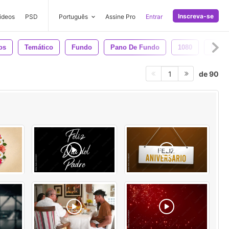
Inscreva-se
ideos
PSD
Português
Assine Pro
Entrar
os
Temático
Fundo
Pano De Fundo
1080
Feria
de 90
1