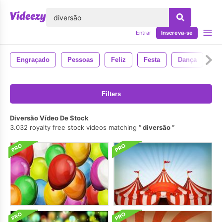
echar
Entrar
Inscreva-se
Engraçado
Pessoas
Feliz
Festa
Dança
A
Filters
Diversão Vídeo De Stock
3.032 royalty free stock videos matching
diversão