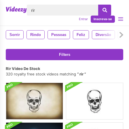
echar
Entrar
Inscreva-se
Sorrir
Rindo
Pessoas
Feliz
Diversão
And
Filters
Rir Vídeo De Stock
320 royalty free stock videos matching
rir