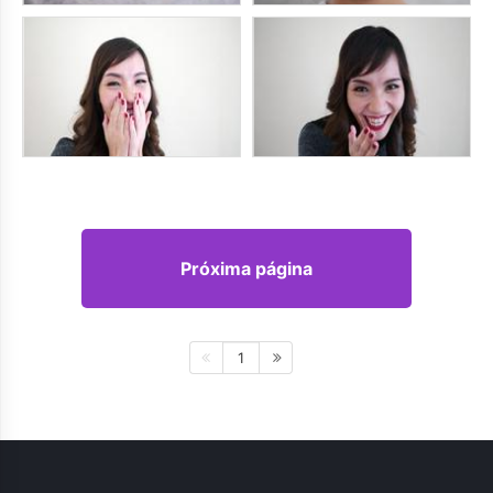
Próxima página
1