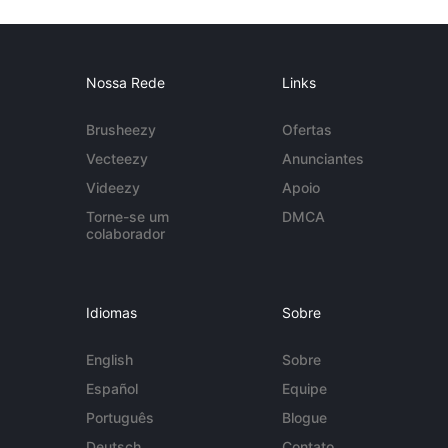
Nossa Rede
Links
Brusheezy
Ofertas
Vecteezy
Anunciantes
Videezy
Apoio
Torne-se um
DMCA
colaborador
Idiomas
Sobre
English
Sobre
Español
Equipe
Português
Blogue
Deutsch
Contato