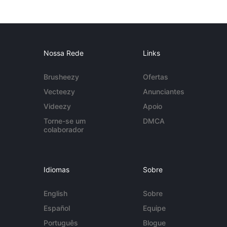
Nossa Rede
Links
Brusheezy
Ofertas
Vecteezy
Anunciantes
Videezy
Apoio
Torne-se um
DMCA
colaborador
Idiomas
Sobre
English
Sobre
Español
Equipe
Português
Blogue