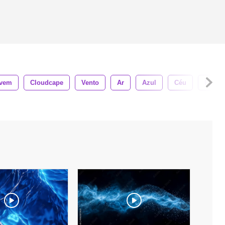
vem
Cloudcape
Vento
Ar
Azul
Céu
Fanta