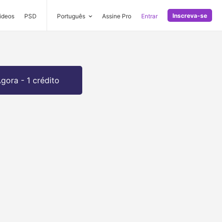
Inscreva-se
ideos
PSD
Português
Assine Pro
Entrar
gora - 1 crédito