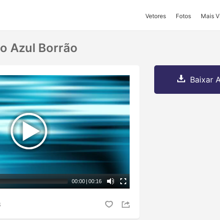
Vetores
Fotos
Mais V
o Azul Borrão
Baixar A
00:00
|
00:16
S