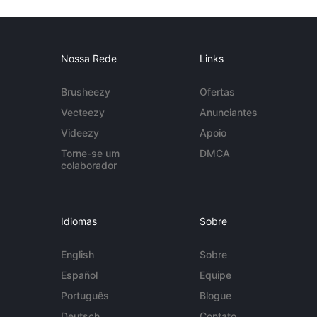
Nossa Rede
Links
Brusheezy
Ofertas
Vecteezy
Anunciantes
Videezy
Apoio
Torne-se um
DMCA
colaborador
Idiomas
Sobre
English
Sobre
Español
Equipe
Português
Blogue
Deutsch
Contato