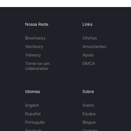
Nossa Rede
Links
Brusheezy
Ofertas
Vecteezy
Anunciantes
Videezy
Apoio
Torne-se um
DMCA
colaborador
Idiomas
Sobre
English
Sobre
Español
Equipe
Português
Blogue
Deutsch
Contato