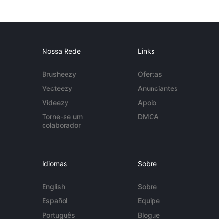
Nossa Rede
Links
Brusheezy
Ofertas
Vecteezy
Anunciantes
Videezy
Apoio
Torne-se um
DMCA
colaborador
Idiomas
Sobre
English
Sobre
Español
Equipe
Português
Blogue