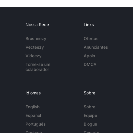
Nossa Rede
Links
Brusheezy
Ofertas
Vecteezy
Anunciantes
Videezy
Apoio
Torne-se um
DMCA
colaborador
Idiomas
Sobre
English
Sobre
Español
Equipe
Português
Blogue
Deutsch
Contato