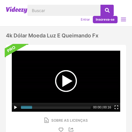
Entrar
Inscreva-se
4k Dólar Moeda Luz E Queimando Fx
00:00
|
00:16
SOBRE AS LICENÇAS