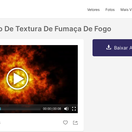
Vetores
Fotos
Mais V
o De Textura De Fumaça De Fogo
Baixar A
00:00
|
00:08
S