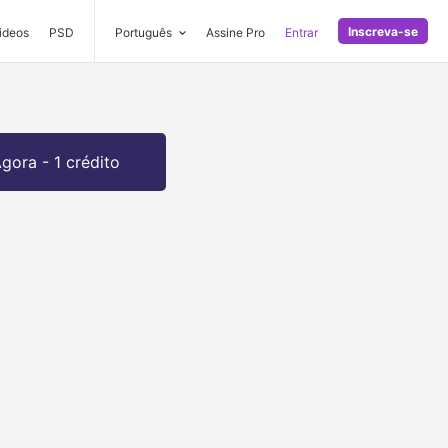
Inscreva-se
ideos
PSD
Português
Assine Pro
Entrar
gora - 1 crédito