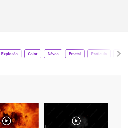
Explosão
Calor
Névoa
Fractal
Partícula
Brilh