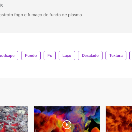
strato fogo e fumaça de fundo de plasma
oudcape
Fundo
Fx
Laço
Desatado
Textura