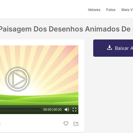
Vetores
Fotos
Mais V
Paisagem Dos Desenhos Animados De 
Baixar A
00:00
|
00:20
S