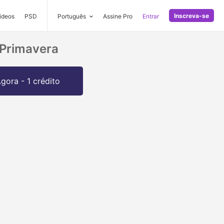
Inscreva-se
ideos
PSD
Português
Assine Pro
Entrar
Primavera
gora - 1 crédito