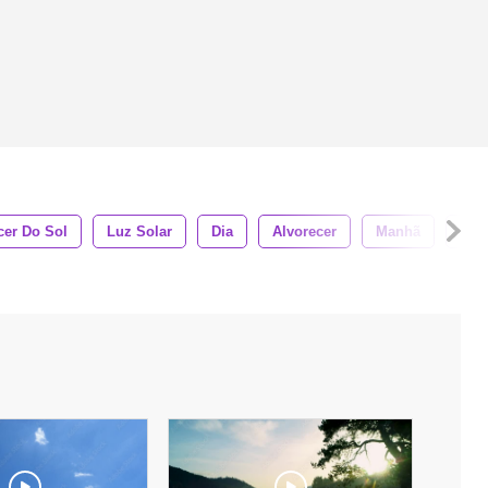
cer Do Sol
Luz Solar
Dia
Alvorecer
Manhã
Gra