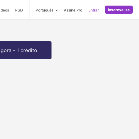
Inscreva-se
ideos
PSD
Português
Assine Pro
Entrar
gora - 1 crédito