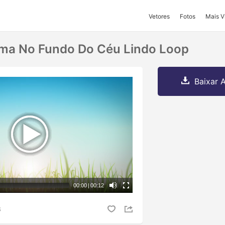
Vetores
Fotos
Mais V
ama No Fundo Do Céu Lindo Loop
Baixar A
00:00
|
00:12
S