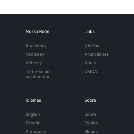
Nossa Rede
Links
Brusheezy
Ofertas
Vecteezy
Anunciantes
Videezy
Apoio
Torne-se um
DMCA
colaborador
Idiomas
Sobre
English
Sobre
Español
Equipe
Português
Blogue