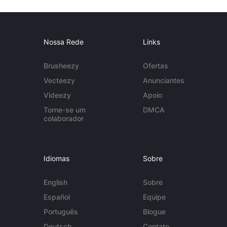
Nossa Rede
Links
Brusheezy
Ofertas
Vecteezy
Anunciantes
Videezy
Apoio
Torne-se um
DMCA
colaborador
Idiomas
Sobre
English
Sobre
Español
Equipe
Português
Blogue
Deutsch
Contato