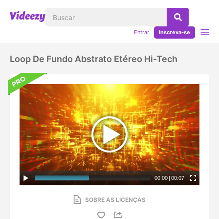
Entrar
Inscreva-se
Loop De Fundo Abstrato Etéreo Hi-Tech
00:00
|
00:07
SOBRE AS LICENÇAS