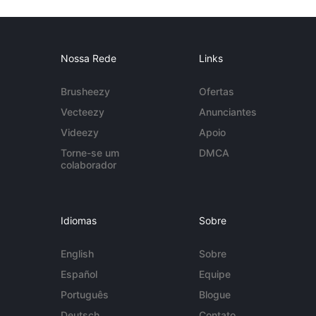
Nossa Rede
Links
Brusheezy
Ofertas
Vecteezy
Anunciantes
Videezy
Apoio
Torne-se um
DMCA
colaborador
Idiomas
Sobre
English
Sobre
Español
Equipe
Português
Blogue
Deutsch
Contato