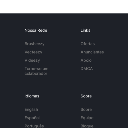
Nossa Rede
Links
Brusheezy
Ofertas
Vecteezy
Anunciantes
Videezy
Apoio
Torne-se um
DMCA
colaborador
Idiomas
Sobre
English
Sobre
Español
Equipe
Português
Blogue