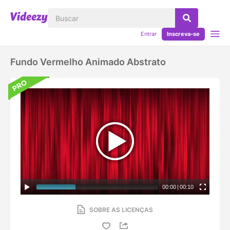
Entrar
Inscreva-se
Fundo Vermelho Animado Abstrato
00:00
|
00:10
SOBRE AS LICENÇAS