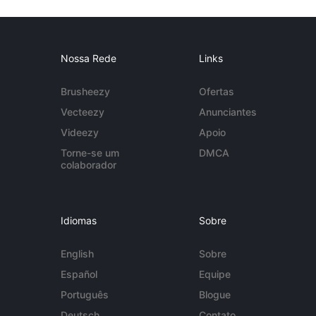
Nossa Rede
Links
Brusheezy
Ofertas
Vecteezy
Anunciantes
Videezy
Apoio
Torne-se um
DMCA
colaborador
Idiomas
Sobre
English
Sobre
Español
Equipe
Português
Blogue
Deutsch
Contato