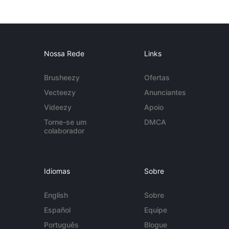
Nossa Rede
Links
Brusheezy
Ofertas
Vecteezy
Anunciantes
Videezy
Apoio
Torne-se um
DMCA
colaborador
Idiomas
Sobre
English
Sobre
Español
Equipe
Português
Blogue