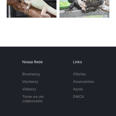
Nossa Rede
Links
Brusheezy
Ofertas
Vecteezy
Anunciantes
Videezy
Apoio
Torne-se um
DMCA
colaborador