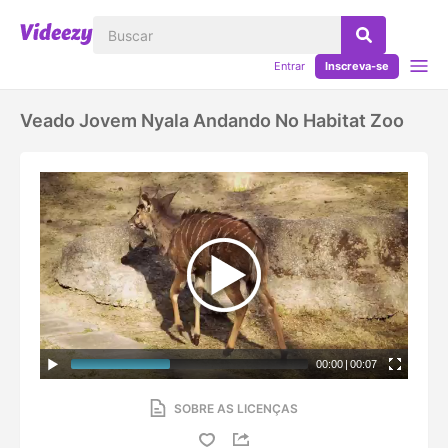
Entrar
Inscreva-se
Veado Jovem Nyala Andando No Habitat Zoo
00:00
|
00:07
SOBRE AS LICENÇAS