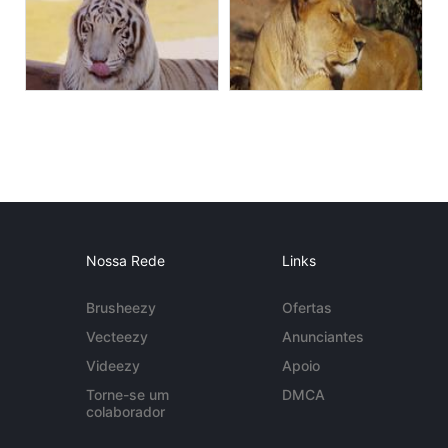
Nossa Rede
Links
Brusheezy
Ofertas
Vecteezy
Anunciantes
Videezy
Apoio
Torne-se um
DMCA
colaborador