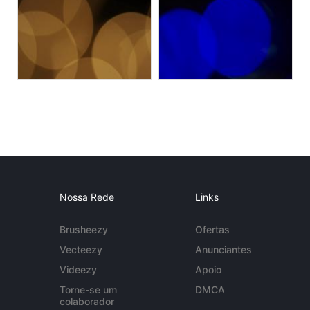
Nossa Rede
Links
Brusheezy
Ofertas
Vecteezy
Anunciantes
Videezy
Apoio
Torne-se um
DMCA
colaborador