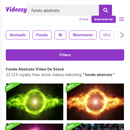
echar
Entrar
Inscreva-se
Animado
Fundo
4k
Movimento
Uhd
Desa
Filters
Fundo Abstrato Vídeo De Stock
22.123 royalty free stock videos matching
fundo abstrato