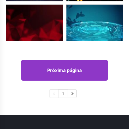
Próxima página
1