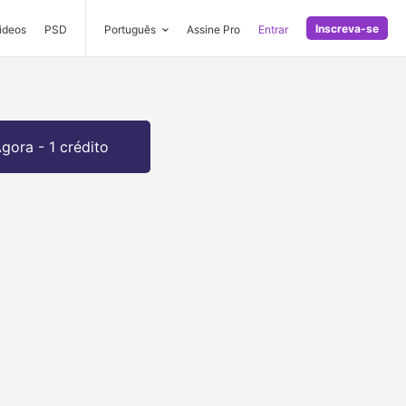
Inscreva-se
ideos
PSD
Português
Assine Pro
Entrar
gora - 1 crédito