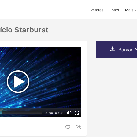
Vetores
Fotos
Mais V
ício Starburst
Baixar A
00:00
|
00:08
S