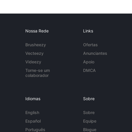
Nossa Rede
Links
Brusheezy
Ofertas
Vecteezy
Anunciantes
Videezy
Apoio
Torne-se um
DMCA
colaborador
Idiomas
Sobre
English
Sobre
Español
Equipe
Português
Blogue