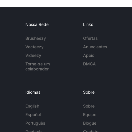
Nossa Rede
Links
Brusheezy
Ofertas
Vecteezy
Anunciantes
Videezy
Apoio
Torne-se um
DMCA
colaborador
Idiomas
Sobre
English
Sobre
Español
Equipe
Português
Blogue
Deutsch
Contato