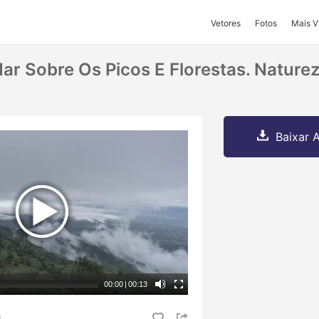
Vetores
Fotos
Mais V
ar Sobre Os Picos E Florestas. Nature
Baixar A
00:00
|
00:13
S