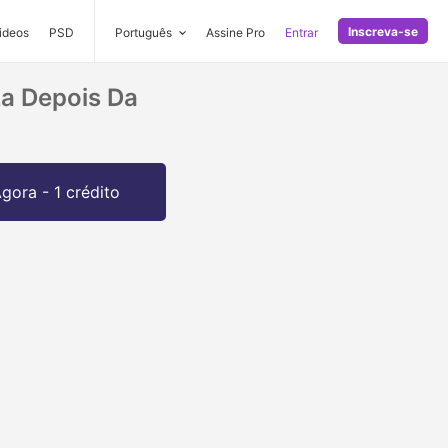
Inscreva-se
ideos
PSD
Português
Assine Pro
Entrar
za Depois Da
gora - 1 crédito