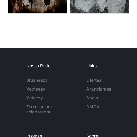
Nossa Rede
Links
Brusheezy
Ofertas
Vecteezy
Anunciantes
Videezy
Apoio
Torne-se um
DMCA
colaborador
Idiomas
Sobre