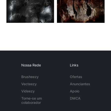
Nossa Rede
Links
Brusheezy
Ofertas
Vecteezy
Anunciantes
Videezy
Apoio
Torne-se um
DMCA
colaborador