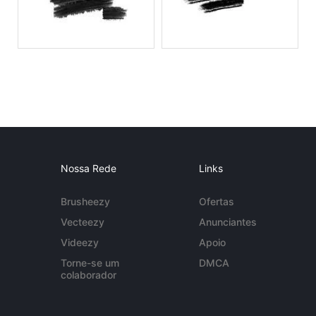
Nossa Rede
Links
Brusheezy
Ofertas
Vecteezy
Anunciantes
Videezy
Apoio
Torne-se um
DMCA
colaborador