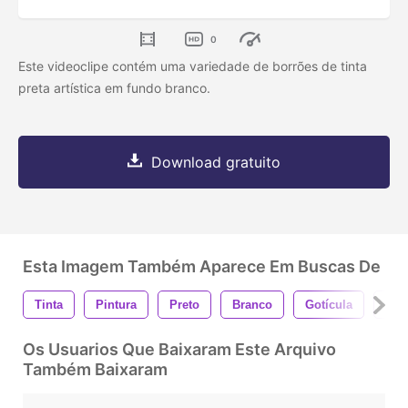
0
Este videoclipe contém uma variedade de borrões de tinta
preta artística em fundo branco.
Download gratuito
Esta Imagem Também Aparece Em Buscas De
Tinta
Pintura
Preto
Branco
Gotícula
Got
Os Usuarios Que Baixaram Este Arquivo
Também Baixaram