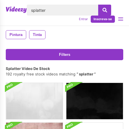
echar
Entrar
Inscreva-se
Pintura
Tinta
Filters
Splatter Vídeo De Stock
192 royalty free stock videos matching
splatter