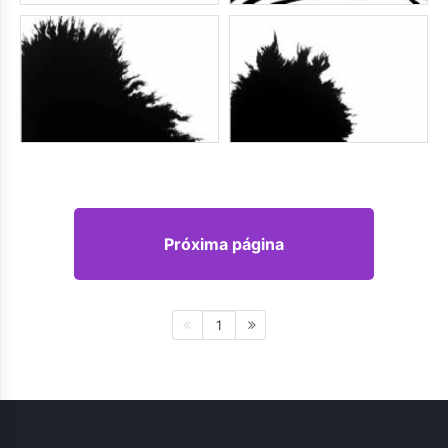
Próxima página
1