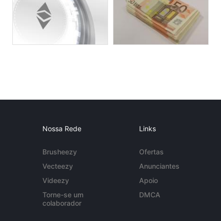
Nossa Rede
Links
Brusheezy
Ofertas
Vecteezy
Anunciantes
Videezy
Apoio
Torne-se um
DMCA
colaborador