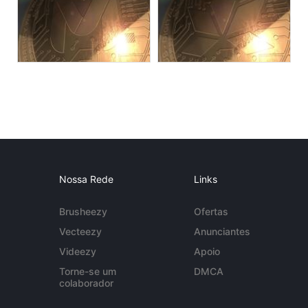
Nossa Rede
Links
Brusheezy
Ofertas
Vecteezy
Anunciantes
Videezy
Apoio
Torne-se um
DMCA
colaborador