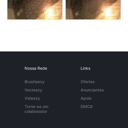
Nossa Rede
Links
Brusheezy
Ofertas
Vecteezy
Anunciantes
Videezy
Apoio
Torne-se um
DMCA
colaborador