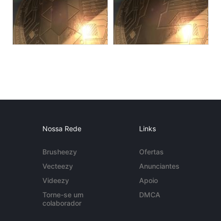
Nossa Rede
Links
Brusheezy
Ofertas
Vecteezy
Anunciantes
Videezy
Apoio
Torne-se um
DMCA
colaborador